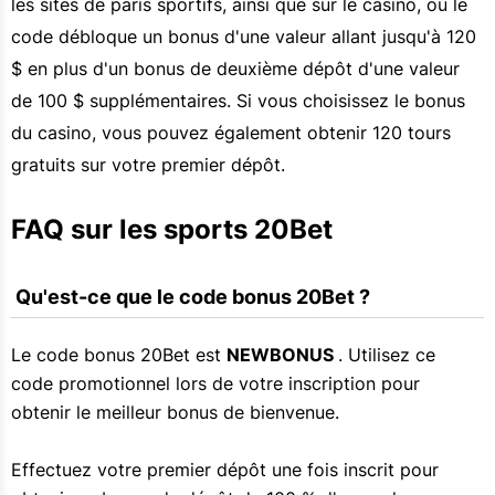
les sites de paris sportifs, ainsi que sur le casino, où le
code débloque un bonus d'une valeur allant jusqu'à 120
$ en plus d'un bonus de deuxième dépôt d'une valeur
de 100 $ supplémentaires. Si vous choisissez le bonus
du casino, vous pouvez également obtenir 120 tours
gratuits sur votre premier dépôt.
FAQ sur les sports 20Bet
 Qu'est-ce que le code bonus 20Bet ?
Le code bonus 20Bet est
NEWBONUS
. Utilisez ce
code promotionnel lors de votre inscription pour
obtenir le meilleur bonus de bienvenue.
Effectuez votre premier dépôt une fois inscrit pour