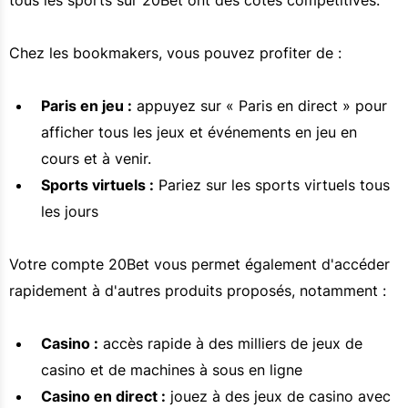
Chez les bookmakers, vous pouvez profiter de :
Paris en jeu :
appuyez sur « Paris en direct » pour
afficher tous les jeux et événements en jeu en
cours et à venir.
Sports virtuels :
Pariez sur les sports virtuels tous
les jours
Votre compte 20Bet vous permet également d'accéder
rapidement à d'autres produits proposés, notamment :
Casino :
accès rapide à des milliers de jeux de
casino et de machines à sous en ligne
Casino en direct :
jouez à des jeux de casino avec