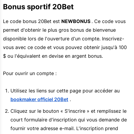
Bonus sportif 20Bet
Le code bonus 20Bet est
NEWBONUS
. Ce code vous
permet d'obtenir le plus gros bonus de bienvenue
disponible lors de l'ouverture d'un compte. Inscrivez-
vous avec ce code et vous pouvez obtenir jusqu'à 100
$ ou l'équivalent en devise en argent bonus.
Pour ouvrir un compte :
Utilisez les liens sur cette page pour accéder au
bookmaker officiel 20Bet
.
Cliquez sur le bouton « S'inscrire » et remplissez le
court formulaire d'inscription qui vous demande de
fournir votre adresse e-mail. L'inscription prend