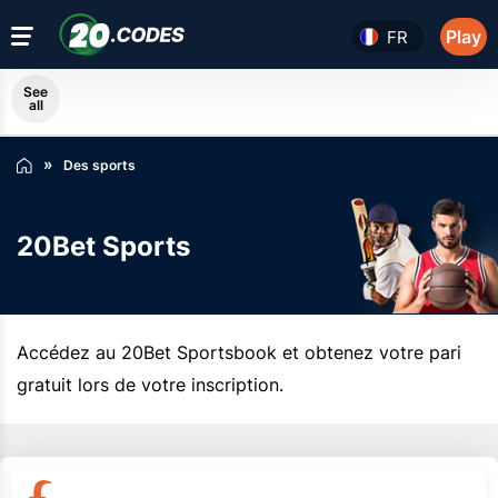
Play
FR
See
all
Des sports
20Bet Sports
Accédez au 20Bet Sportsbook et obtenez votre pari
gratuit lors de votre inscription.