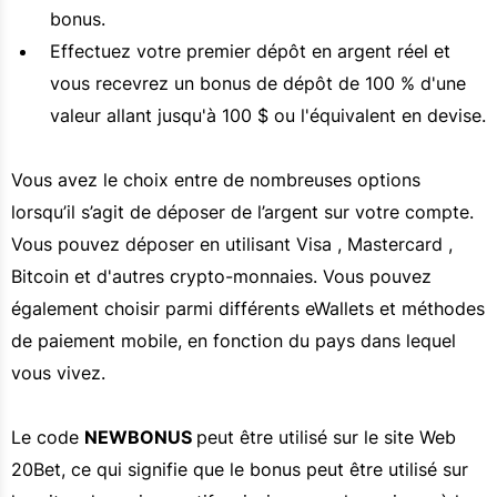
bonus.
Effectuez votre premier dépôt en argent réel et
vous recevrez un bonus de dépôt de 100 % d'une
valeur allant jusqu'à 100 $ ou l'équivalent en devise.
Vous avez le choix entre de nombreuses options
lorsqu’il s’agit de déposer de l’argent sur votre compte.
Vous pouvez déposer en utilisant Visa , Mastercard ,
Bitcoin et d'autres crypto-monnaies. Vous pouvez
également choisir parmi différents eWallets et méthodes
de paiement mobile, en fonction du pays dans lequel
vous vivez.
Le code
NEWBONUS
peut être utilisé sur le site Web
20Bet, ce qui signifie que le bonus peut être utilisé sur