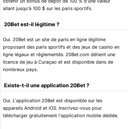
obtenir un bonus de dépôt de 100 % d'une valeur
allant jusqu'à 100 $ sur les paris sportifs.
 20Bet est-il légitime ?
Oui. 20Bet est un site de paris en ligne légitime
proposant des paris sportifs et des jeux de casino en
ligne légaux et réglementés. 20Bet.com détient une
licence de jeu à Curaçao et est disponible dans de
nombreux pays.
 Existe-t-il une application 20Bet ?
Oui. L'application 20Bet est disponible sur les
appareils Android et iOS. Inscrivez-vous pour
télécharger gratuitement l'application mobile dédiée.