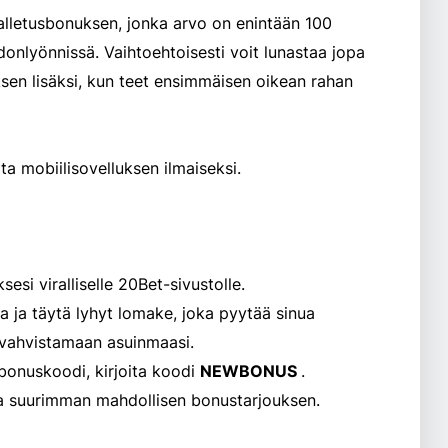
alletusbonuksen, jonka arvo on enintään 100
edonlyönnissä. Vaihtoehtoisesti voit lunastaa jopa
sen lisäksi, kun teet ensimmäisen oikean rahan
ta mobiilisovelluksen ilmaiseksi.
esi viralliselle 20Bet-sivustolle.
a ja täytä lyhyt lomake, joka pyytää sinua
 vahvistamaan asuinmaasi.
 bonuskoodi, kirjoita koodi
NEWBONUS
.
da suurimman mahdollisen bonustarjouksen.