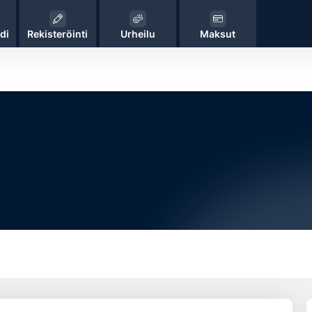
di
Rekisteröinti
Urheilu
Maksut