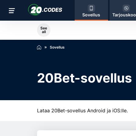
Sovellus
Tarjouskoo
See
all
Sovellus
20Bet-sovellus
Lataa 20Bet-sovellus Android ja iOS:lle.