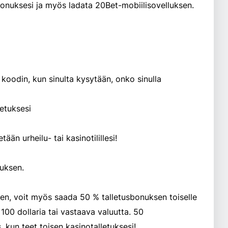
a bonuksesi ja myös ladata 20Bet-mobiilisovelluksen.
S
koodin, kun sinulta kysytään, onko sinulla
etuksesi
än urheilu- tai kasinotilillesi!
luksen.
n, voit myös saada 50 % talletusbonuksen toiselle
 100 dollaria tai vastaava valuutta. 50
, kun teet toisen kasinotalletuksesi!