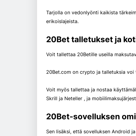
Tarjolla on vedonlyönti kaikista tärke
erikoislajeista.
20Bet talletukset ja ko
Voit tallettaa 20Betille useilla maksutav
20Bet.com on crypto ja talletuksia voi 
Voit myös tallettaa ja nostaa käyttämäl
Skrill ja Neteller , ja mobiilimaksujärjes
20Bet-sovelluksen om
Sen lisäksi, että sovelluksen Android ja