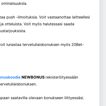
a ominaisuuksia.
a push -ilmoituksia. Voit vastaanottaa laitteellesi
 ja otteluista. Voit myös halutessasi saada
ustarjouksista.
 voit lunastaa tervetuliaisbonuksen myös 20Bet-
onuskoodia
NEWBONUS
rekisteröityessään
ervetuliaisbonuksen.
aan saatavilla olevaan bonukseen liittyessäsi.