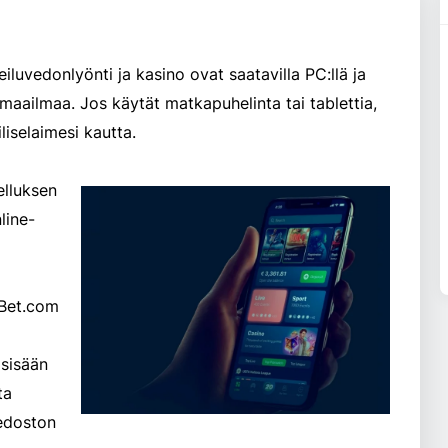
iluvedonlyönti ja kasino ovat saatavilla PC:llä ja
 maailmaa. Jos käytät matkapuhelinta tai tablettia,
iselaimesi kautta.
elluksen
line-
0Bet.com
 sisään
ta
iedoston