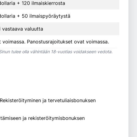
ollaria + 120 ilmaiskierrosta
ollaria + 50 ilmaispyöräytystä
ai vastaava valuutta
 voimassa. Panostusrajoitukset ovat voimassa.
Sinun tulee olla vähintään 18-vuotias voidakseen vedota.
Rekisteröityminen ja tervetuliaisbonuksen
tämiseen ja rekisteröitymisbonuksen