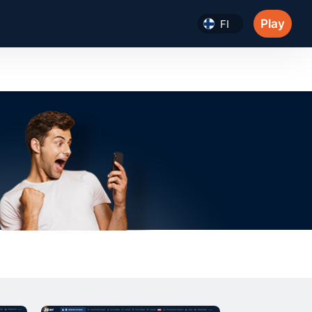
Play
FI