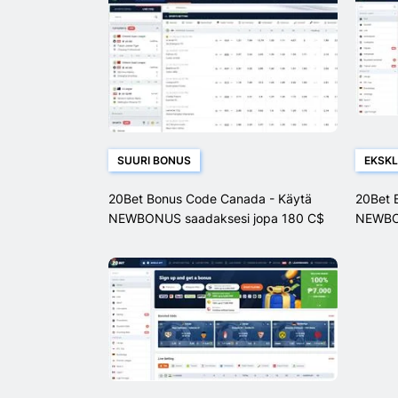
SUURI BONUS
EKSKL
20Bet Bonus Code Canada - Käytä
20Bet 
NEWBONUS saadaksesi jopa 180 C$
NEWBON