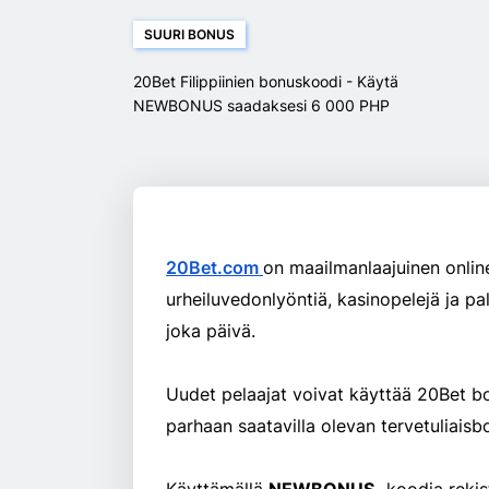
SUURI BONUS
20Bet Filippiinien bonuskoodi - Käytä
NEWBONUS saadaksesi 6 000 PHP
20Bet.com
on maailmanlaajuinen onlin
urheiluvedonlyöntiä, kasinopelejä ja pa
joka päivä.
Uudet pelaajat voivat käyttää 20Bet 
parhaan saatavilla olevan tervetuliais