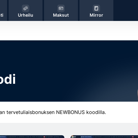
ti
Urheilu
Maksut
Mirror
odi
man tervetuliaisbonuksen NEWBONUS koodilla.