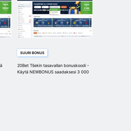
SUURI BONUS
tä
20Bet Tšekin tasavallan bonuskoodi -
Käytä NEWBONUS saadaksesi 3 000
CZK