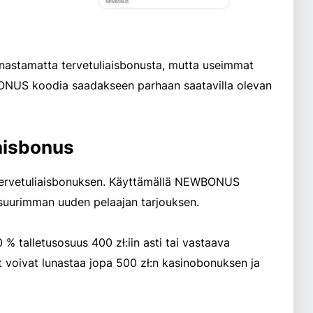
lunastamatta tervetuliaisbonusta, mutta useimmat
ONUS koodia saadakseen parhaan saatavilla olevan
aisbonus
aa tervetuliaisbonuksen. Käyttämällä NEWBONUS
 suurimman uuden pelaajan tarjouksen.
 % talletusosuus 400 zł:iin asti tai vastaava
at voivat lunastaa jopa 500 zł:n kasinobonuksen ja