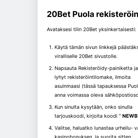
20Bet Puola rekisteröin
Avataksesi tilin 20Bet yksinkertaisesti:
Käytä tämän sivun linkkejä päästäk
viralliselle 20Bet sivustolle.
Napsauta Rekisteröidy-painiketta ja
lyhyt rekisteröintilomake, ilmoita
asuinmaasi (tässä tapauksessa Puol
anna voimassa oleva sähköpostioso
Kun sinulta kysytään, onko sinulla
tarjouskoodi, kirjoita koodi "
NEWB
Valitse, haluatko lunastaa urheilu- v
kasinobonuksen, ja suorita sitten