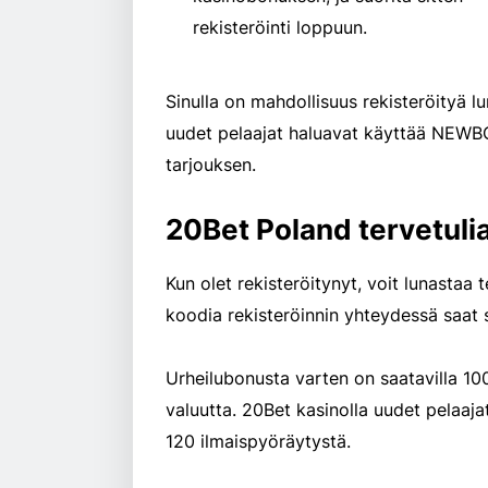
rekisteröinti loppuun.
Sinulla on mahdollisuus rekisteröityä 
uudet pelaajat haluavat käyttää NEWB
tarjouksen.
20Bet Poland tervetuli
Kun olet rekisteröitynyt, voit lunast
koodia rekisteröinnin yhteydessä saat
Urheilubonusta varten on saatavilla 100
valuutta. 20Bet kasinolla uudet pelaaj
120 ilmaispyöräytystä.