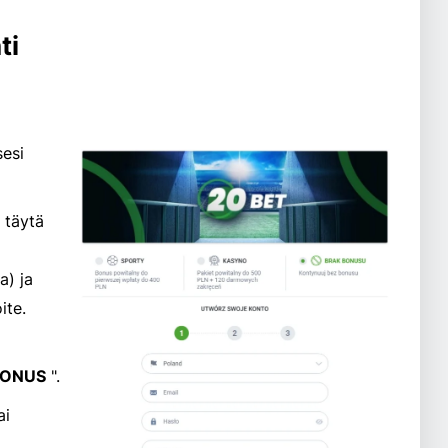
ti
sesi
 täytä
a) ja
ite.
ONUS
".
ai