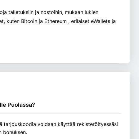
ja talletuksiin ja nostoihin, mukaan lukien
t, kuten Bitcoin ja Ethereum , erilaiset eWallets ja
lle Puolassa?
arjouskoodia voidaan käyttää rekisteröityessäsi
n bonuksen.