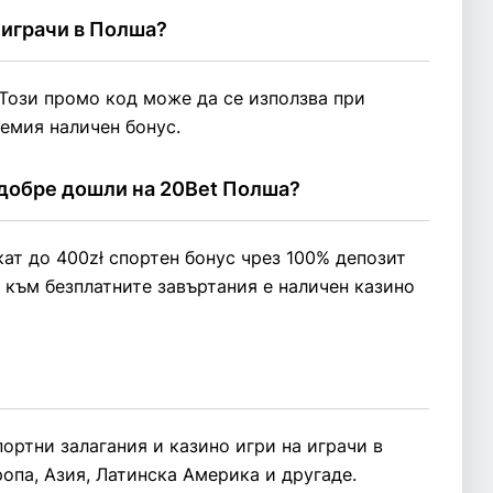
а играчи в Полша?
Този промо код може да се използва при
лемия наличен бонус.
а добре дошли на 20Bet Полша?
ат до 400zł спортен бонус чрез 100% депозит
е към безплатните завъртания е наличен казино
портни залагания и казино игри на играчи в
ропа, Азия, Латинска Америка и другаде.