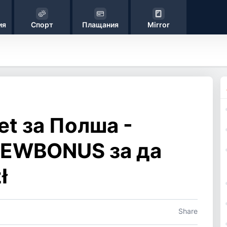
ия
Спорт
Плащания
Mirror
et за Полша -
NEWBONUS за да
ł
Share