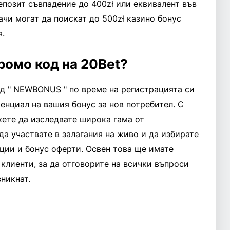
епозит съвпадение до 400zł или еквивалент във
ачи могат да поискат до 500zł казино бонус
я.
ромо код на 20Bet?
д " NEWBONUS " по време на регистрацията си
тенциал на вашия бонус за нов потребител. С
жете да изследвате широка гама от
да участвате в залагания на живо и да избирате
ии и бонус оферти. Освен това ще имате
клиенти, за да отговорите на всички въпроси
никнат.