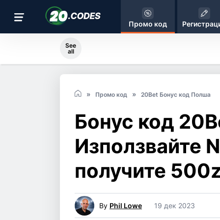
Промо код
Регистрац
See
all
Промо код
20Bet Бонус код Полша
Бонус код 20B
Използвайте 
получите 500z
By
Phil Lowe
19 дек 2023