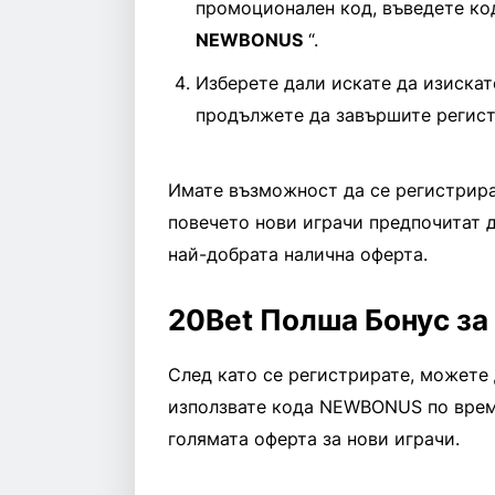
промоционален код, въведете код
NEWBONUS
“.
Изберете дали искате да изискат
продължете да завършите регист
Имате възможност да се регистрират
повечето нови играчи предпочитат 
най-добрата налична оферта.
20Bet Полша Бонус за
След като се регистрирате, можете 
използвате кода NEWBONUS по време
голямата оферта за нови играчи.