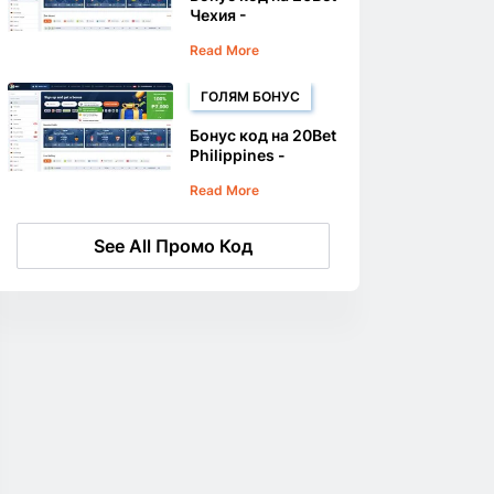
Чехия -
Използвайте
Read More
NEWBONUS за да
получите 3000
CZK
ГОЛЯМ БОНУС
Бонус код на 20Bet
Philippines -
Използвайте
Read More
NEWBONUS за да
получите 6000
PHP
See All Промо Код