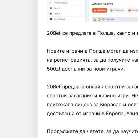
20Bet се предлага в Полша, както и 
Новите играчи в Полша могат да из
на регистрацията, за да получите н
500zł достъпни за нови играчи.
20Bet предлага онлайн спортни залаг
спортни залагания и казино игри. Н
притежава лиценз за Кюрасао и осве
достъпен и от играчи в Европа, Азия
Продължете да четете, за да научит