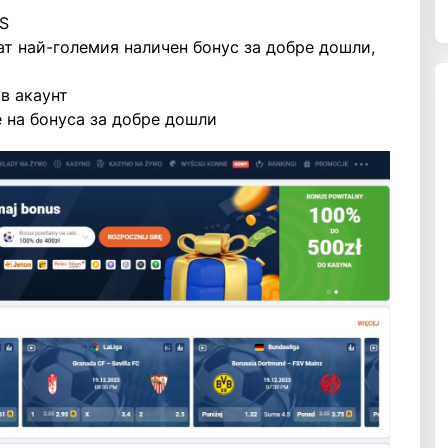
S
ат най-големия наличен бонус за добре дошли,
в акаунт
 на бонуса за добре дошли