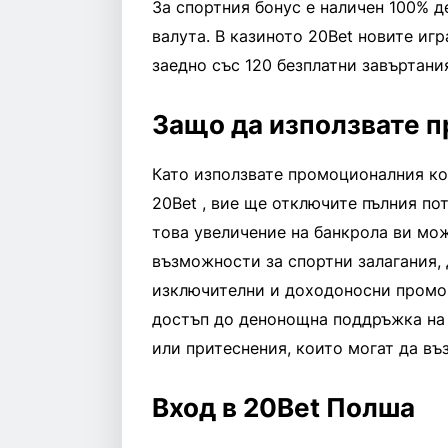
За спортния бонус е наличен 100% д
валута. В казиното 20Bet новите игр
заедно със 120 безплатни завъртани
Защо да използвате п
Като използвате промоционалния ко
20Bet , вие ще отключите пълния по
това увеличение на банкрола ви мо
възможности за спортни залагания, 
изключителни и доходоносни промоц
достъп до денонощна поддръжка на 
или притеснения, които могат да въз
Вход в 20Bet Полша