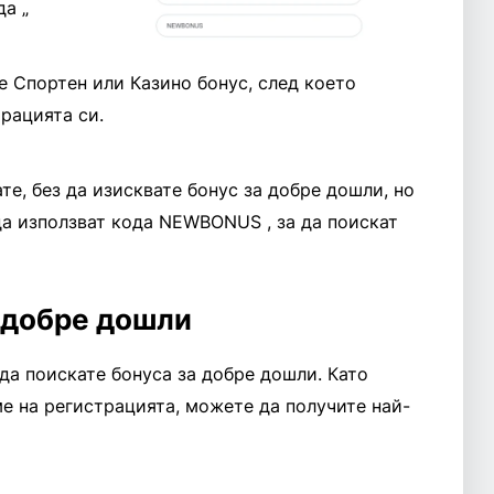
а „
е Спортен или Казино бонус, след което
рацията си.
е, без да изисквате бонус за добре дошли, но
да използват кода NEWBONUS , за да поискат
 добре дошли
да поискате бонуса за добре дошли. Като
 на регистрацията, можете да получите най-