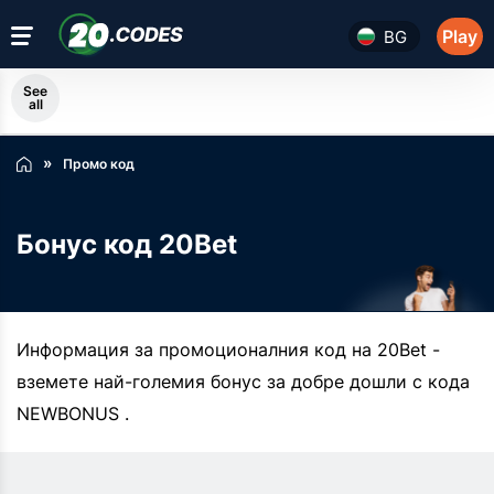
Play
BG
See
all
Промо код
Бонус код 20Bet
Информация за промоционалния код на 20Bet -
вземете най-големия бонус за добре дошли с кода
NEWBONUS .