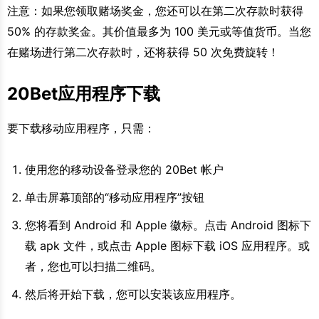
注意：如果您领取赌场奖金，您还可以在第二次存款时获得
50% 的存款奖金。其价值最多为 100 美元或等值货币。当您
在赌场进行第二次存款时，还将获得 50 次免费旋转！
20Bet应用程序下载
要下载移动应用程序，只需：
使用您的移动设备登录您的 20Bet 帐户
单击屏幕顶部的“移动应用程序”按钮
您将看到 Android 和 Apple 徽标。点击 Android 图标下
载 apk 文件，或点击 Apple 图标下载 iOS 应用程序。或
者，您也可以扫描二维码。
然后将开始下载，您可以安装该应用程序。