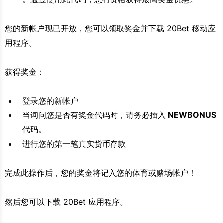
您的新帐户现已开放，您可以领取奖金并下载 20Bet 移动应
用程序。
获得奖金：
登录您的新帐户
当询问您是否有奖金代码时，请务必插入
NEWBONUS
代码。
进行您的第一笔真实货币存款
完成此操作后，您的奖金将记入您的体育或赌场帐户！
然后您可以下载 20Bet 应用程序。