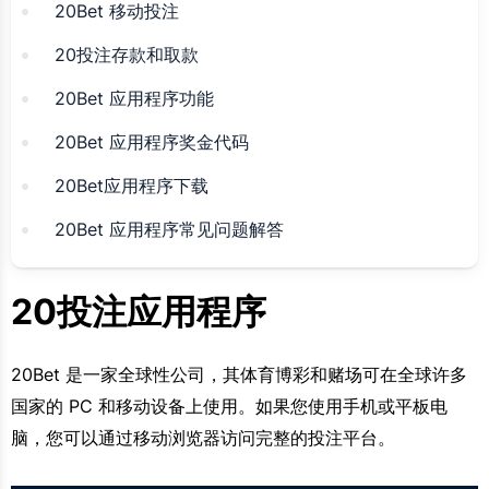
20Bet 移动投注
20投注存款和取款
20Bet 应用程序功能
20Bet 应用程序奖金代码
20Bet应用程序下载
20Bet 应用程序常见问题解答
20投注应用程序
20Bet 是一家全球性公司，其体育博彩和赌场可在全球许多
国家的 PC 和移动设备上使用。如果您使用手机或平板电
脑，您可以通过移动浏览器访问完整的投注平台。