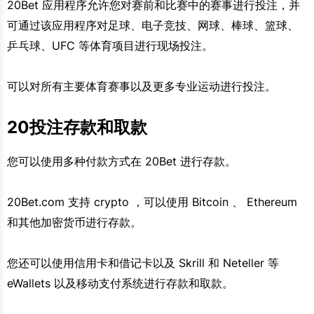
20Bet 应用程序允许您对赛前和比赛中的赛事进行投注，并
可通过该应用程序对足球、电子竞技、网球、棒球、篮球、
乒乓球、UFC 等体育项目进行现场投注。
可以对所有主要体育赛事以及更多专业运动进行投注。
20投注存款和取款
您可以使用多种付款方式在 20Bet 进行存款。
20Bet.com 支持 crypto ，可以使用 Bitcoin 、 Ethereum
和其他加密货币进行存款。
您还可以使用信用卡和借记卡以及 Skrill 和 Neteller 等
eWallets 以及移动支付系统进行存款和取款。