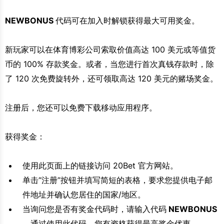
NEWBONUS
代码可在加入时解锁获得最大可用奖金。
新玩家可以在体育博彩公司索取价值高达 100 美元或等值货
币的 100% 存款奖金。或者，当您进行首次真钱存款时，除
了 120 次免费旋转外，还可领取高达 120 美元的赌场奖金。
注册后，您还可以免费下载移动应用程序。
获得奖金：
使用此页面上的链接访问 20Bet 官方网站。
单击“注册”按钮并填写简短的表格，要求您提供电子邮
件地址并确认您居住的国家/地区。
当询问您是否有奖金代码时，请输入代码
NEWBONUS
。通过使用此代码，您有资格获得最高奖金优惠。