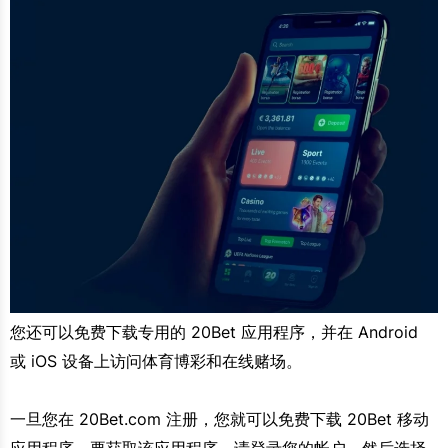
您还可以免费下载专用的 20Bet 应用程序，并在 Android
或 iOS 设备上访问体育博彩和在线赌场。
一旦您在 20Bet.com 注册，您就可以免费下载 20Bet 移动
应用程序。要获取该应用程序，请登录您的帐户，然后选择