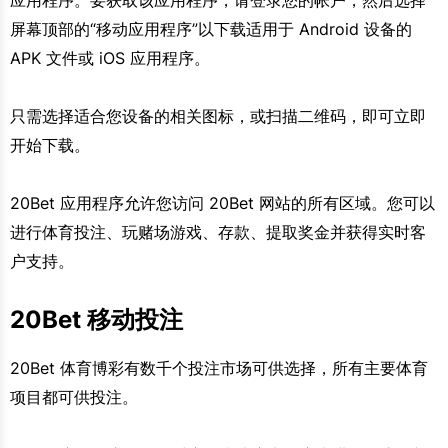
屏幕顶部的“移动应用程序”以下载适用于 Android 设备的
APK 文件或 iOS 应用程序。
只需选择适合您设备的相关图标，或扫描二维码，即可立即
开始下载。
20Bet 应用程序允许您访问 20Bet 网站的所有区域。您可以
进行体育投注、玩赌场游戏、存款、提取奖金并获得实时客
户支持。
20Bet 移动投注
20Bet 体育博彩有数千个投注市场可供选择，所有主要体育
项目都可供投注。