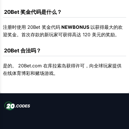
 20Bet 奖金代码是什么？
注册时使用 20Bet 奖金代码
NEWBONUS
以获得最大的欢
迎奖金。首次存款的新玩家可获得高达 120 美元的奖励。
 20Bet 合法吗？
是的。 20Bet.com 在库拉索岛获得许可，向全球玩家提供
在线体育博彩和赌场游戏。