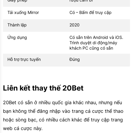
Tải xuống Mirror
Có – Bấm để truy cập
Thành lập
2020
Ứng dụng
Có sẵn trên Android và iOS.
Trình duyệt di động/máy
khách PC cũng có sẵn
Hỗ trợ trực tuyến
Đúng
Liên kết thay thế 20Bet
20Bet có sẵn ở nhiều quốc gia khác nhau, nhưng nếu
bạn không thể đăng nhập vào trang cá cược thể thao
hoặc sòng bạc, có nhiều cách khác để truy cập trang
web cá cược này.