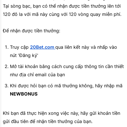
Tại sòng bạc, bạn có thể nhận được tiền thưởng lên tới
120 đô la với mã này cùng với 120 vòng quay miễn phí.
Để nhận được tiền thưởng:
Truy cập
20Bet.com
qua liên kết này và nhấp vào
nút 'Đăng ký'
Mở tài khoản bằng cách cung cấp thông tin cần thiết
như địa chỉ email của bạn
Khi được hỏi bạn có mã thưởng không, hãy nhập mã
NEWBONUS
Khi bạn đã thực hiện xong việc này, hãy gửi khoản tiền
gửi đầu tiên để nhận tiền thưởng của bạn.