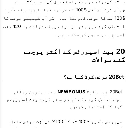
ساتھ کیسینو میں بھی استعمال کیا جا سکتا ہے،
جہاں کوڈ اضافی $100 کے دوسرے ڈپازٹ بونس کے علاوہ
$120 تک کا بونس کھولتا ہے۔ اگر آپ کیسینو بونس کا
انتخاب کرتے ہیں تو آپ اپنے پہلے ڈپازٹ پر 120 مفت
اسپنز بھی حاصل کر سکتے ہیں۔
20 بیٹ اسپورٹس کے اکثر پوچھے 
گئے سوالات
 20Bet بونس کوڈ کیا ہے؟
20Bet بونس کوڈ
NEWBONUS
ہے۔ بہترین ویلکم
بونس حاصل کرنے کے لیے رجسٹر کرتے وقت اس پرومو
کوڈ کا استعمال کریں۔
سپورٹس بک پر $100 تک کا 100% ڈپازٹ بونس حاصل