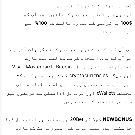
آپ نیا بونس کوڈ درج کرتے ہیں۔
اپنی پہلی اصلی رقم جمع کروائیں اور آپ کو
$100 یا کرنسی کے مساوی مالیت کا 100% جمع
بونس ملے گا۔
جب آپ کے اکاؤنٹ میں رقم جمع کرنے کی بات آتی ہے
تو آپ کے پاس انتخاب کرنے کے لیے بہت سارے
اختیارات ہوتے ہیں۔ آپ Visa , Mastercard , Bitcoin
اور دیگر cryptocurrencies کے ذریعے جمع کر سکتے
ہیں۔ آپ جس ملک میں رہتے ہیں اس کے لحاظ سے آپ
مختلف eWallets اور موبائل ادائیگی کے طریقوں میں
سے بھی انتخاب کر سکتے ہیں۔
NEWBONUS
کوڈ کو 20Bet ویب سائٹ پر استعمال کیا
جا سکتا ہے، یعنی بونس کو اسپورٹس بک کے ساتھ