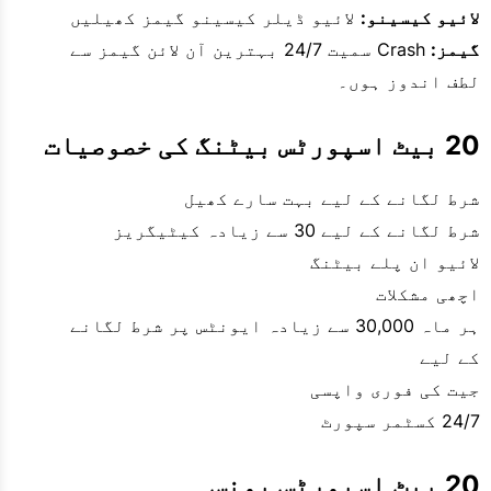
لائیو کیسینو:
لائیو ڈیلر کیسینو گیمز کھیلیں
گیمز:
Crash سمیت 24/7 بہترین آن لائن گیمز سے
لطف اندوز ہوں۔
20 بیٹ اسپورٹس بیٹنگ کی خصوصیات
شرط لگانے کے لیے بہت سارے کھیل
شرط لگانے کے لیے 30 سے زیادہ کیٹیگریز
لائیو ان پلے بیٹنگ
اچھی مشکلات
ہر ماہ 30,000 سے زیادہ ایونٹس پر شرط لگانے
کے لیے
جیت کی فوری واپسی
24/7 کسٹمر سپورٹ
20 بیٹ اسپورٹس بونس