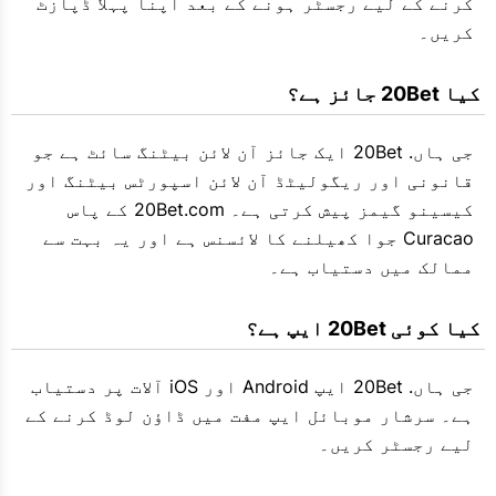
کرنے کے لیے رجسٹر ہونے کے بعد اپنا پہلا ڈپازٹ
کریں۔
 کیا 20Bet جائز ہے؟
جی ہاں. 20Bet ایک جائز آن لائن بیٹنگ سائٹ ہے جو
قانونی اور ریگولیٹڈ آن لائن اسپورٹس بیٹنگ اور
کیسینو گیمز پیش کرتی ہے۔ 20Bet.com کے پاس
Curacao جوا کھیلنے کا لائسنس ہے اور یہ بہت سے
ممالک میں دستیاب ہے۔
 کیا کوئی 20Bet ایپ ہے؟
جی ہاں. 20Bet ایپ Android اور iOS آلات پر دستیاب
ہے۔ سرشار موبائل ایپ مفت میں ڈاؤن لوڈ کرنے کے
لیے رجسٹر کریں۔