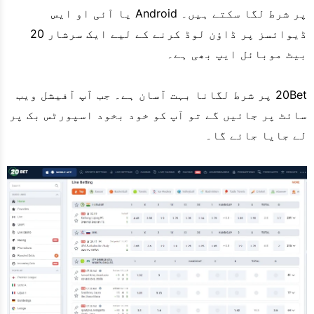
پر شرط لگا سکتے ہیں۔ Android یا آئی او ایس
ڈیوائسز پر ڈاؤن لوڈ کرنے کے لیے ایک سرشار 20
بیٹ موبائل ایپ بھی ہے۔
20Bet پر شرط لگانا بہت آسان ہے۔ جب آپ آفیشل ویب
سائٹ پر جائیں گے تو آپ کو خود بخود اسپورٹس بک پر
لے جایا جائے گا۔