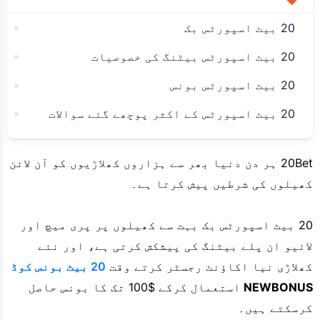
20 بیٹ اسپورٹس بک
20 بیٹ اسپورٹس بیٹنگ کی خصوصیات
20 بیٹ اسپورٹس بونس
20 بیٹ اسپورٹس کے اکثر پوچھے گئے سوالات
20Bet ہر دن دنیا بھر سے ہزاروں کھلاڑیوں کو آن لائن
کھیلوں کی شرطیں پیش کرتا ہے۔
20 بیٹ اسپورٹس بک بہت سے کھیلوں پر پری میچ اور
لائیو ان پلے بیٹنگ کی پیشکش کرتی ہے، اور نئے
کھلاڑی نیا اکاؤنٹ رجسٹر کرتے وقت
20 بیٹ بونس کوڈ
NEWBONUS
استعمال کرکے $100 تک کا بونس حاصل
کرسکتے ہیں۔