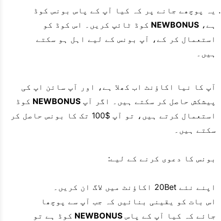
یہ پوچھے جانے پر کہ کیا آپ کے پاس بونس کوڈ
ہے،
NEWBONUS
کوڈ ٹائپ کریں۔ اس کوڈ کو
استعمال کر کے، آپ بونس کے لیے اہل ہو سکتے
ہیں۔
آپ کا نیا اکاؤنٹ اب کھلا ہے، اور آپ سائن اپ کی
پیشکش حاصل کر سکتے ہیں۔ اگر آپ
NEWBONUS
کوڈ
استعمال کرتے ہیں، تو آپ $100 تک کا بونس حاصل کر
سکتے ہیں۔
بونس کا دعوی کرنے کے لیے:
اپنے نئے 20Bet اکاؤنٹ میں لاگ ان کریں۔
اس بات کو یقینی بنائیں کہ جب آپ سے پوچھا
جائے کہ کیا آپ کے پاس
NEWBONUS
کوڈ ہے تو