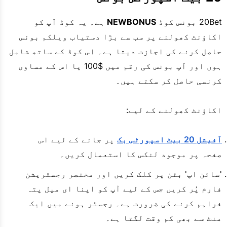
20Bet بونس کوڈ
NEWBONUS
ہے۔ یہ کوڈ آپ کو
اکاؤنٹ کھولنے پر سب سے بڑا دستیاب ویلکم بونس
حاصل کرنے کی اجازت دیتا ہے۔ اس کوڈ کے ساتھ شامل
ہوں اور آپ بونس کی رقم میں $100 یا اس کے مساوی
کرنسی حاصل کر سکتے ہیں۔
اکاؤنٹ کھولنے کے لیے:
آفیشل 20 بیٹ اسپورٹس بک
پر جانے کے لیے اس
صفحہ پر موجود لنکس کا استعمال کریں۔
'سائن اپ' بٹن پر کلک کریں اور مختصر رجسٹریشن
فارم پُر کریں جس کے لیے آپ کو اپنا ای میل پتہ
فراہم کرنے کی ضرورت ہے۔ رجسٹر ہونے میں ایک
منٹ سے بھی کم وقت لگتا ہے۔