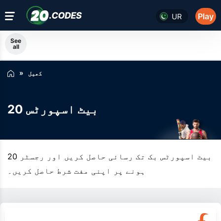
Play
UR
See
all
کھیل
20 بیٹ اسپورٹس
20 بیٹ اسپورٹس بک تک رسائی حاصل کریں اور رجسٹر
ہونے پر اپنی مفت شرط حاصل کریں۔