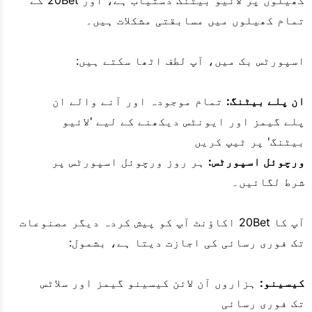
تمام کھیلوں میں مسابقتی مشکلات ہیں۔
اسپورٹس بک میں، آپ لطف اٹھا سکتے ہیں:
ان پلے بیٹنگ:
تمام موجودہ اور آنے والے ان
پلے گیمز اور ایونٹس دیکھنے کے لیے 'لائیو
بیٹنگ' پر ٹیپ کریں
ورچوئل اسپورٹس:
ہر روز ورچوئل اسپورٹس پر
شرط لگائیں۔
آپ کا 20Bet اکاؤنٹ آپ کو پیش کردہ دیگر مصنوعات
تک فوری رسائی کی اجازت دیتا ہے، بشمول:
کیسینو:
ہزاروں آن لائن کیسینو گیمز اور سلاٹس
تک فوری رسائی