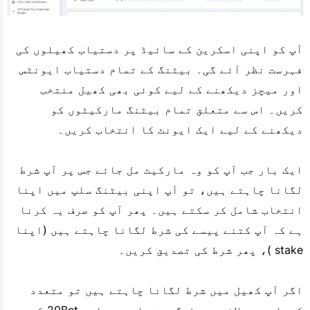
آپ کو اپنی اسکرین کے سائیڈ پر دستیاب کھیلوں کی
فہرست نظر آئے گی۔ بیٹنگ کے تمام دستیاب ایونٹس
اور میچز دیکھنے کے لیے کوئی بھی کھیل منتخب
کریں۔ اس سے متعلق تمام بیٹنگ مارکیٹوں کو
دیکھنے کے لیے ایک ایونٹ کا انتخاب کریں۔
ایک بار جب آپ کو وہ مارکیٹ مل جائے جس پر آپ شرط
لگانا چاہتے ہیں، تو آپ اپنی بیٹنگ سلپ میں اپنا
انتخاب شامل کر سکتے ہیں۔ پھر آپ کو صرف یہ کرنا
ہے کہ آپ کتنے پیسے کی شرط لگانا چاہتے ہیں (اپنا
stake )، پھر شرط کی تصدیق کریں۔
اگر آپ کھیل میں شرط لگانا چاہتے ہیں تو متعدد
کھیلوں پر لائیو بیٹنگ دستیاب ہے، اور 20Bet کے