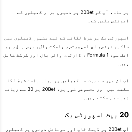
ہر ماہ، آپ کو 20Bet پر دسیوں ہزار کھیلوں کے
ایونٹس ملیں گے۔
اسپورٹس بک پر شرط لگانے کے لیے مشہور کھیلوں میں
ساکر، ٹینس، ای اسپورٹس، باسکٹ بال، بیس بال، یو
ایف سی، Formula 1 ، ڈارٹس، والی بال اور کرکٹ شامل
ہیں۔
آپ ان میں سے بہت سے کھیلوں پر براہ راست شرط لگا
سکتے ہیں اور مجموعی طور پر، 20Bet پر 30 سے زیادہ
زمرے مل سکتے ہیں۔
20 بیٹ اسپورٹس بک
آپ 20Bet پر ڈیسک ٹاپ اور موبائل دونوں پر کھیلوں