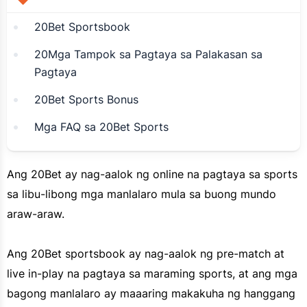
20Bet Sportsbook
20Mga Tampok sa Pagtaya sa Palakasan sa
Pagtaya
20Bet Sports Bonus
Mga FAQ sa 20Bet Sports
Ang 20Bet ay nag-aalok ng online na pagtaya sa sports
sa libu-libong mga manlalaro mula sa buong mundo
araw-araw.
Ang 20Bet sportsbook ay nag-aalok ng pre-match at
live in-play na pagtaya sa maraming sports, at ang mga
bagong manlalaro ay maaaring makakuha ng hanggang