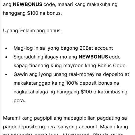
ang
NEWBONUS
code, maaari kang makakuha ng
hanggang $100 na bonus.
Upang i-claim ang bonus:
Mag-log in sa iyong bagong 20Bet account
Siguraduhing ilagay mo ang
NEWBONUS
code
kapag tinanong kung mayroon kang Bonus Code.
Gawin ang iyong unang real-money na deposito at
makakatanggap ka ng 100% deposit bonus na
nagkakahalaga ng hanggang $100 o katumbas ng
pera.
Marami kang pagpipiliang mapagpipilian pagdating sa
pagdedeposito ng pera sa iyong account. Maaari kang