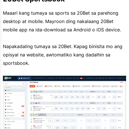
Maaari kang tumaya sa sports sa 20Bet sa parehong
desktop at mobile. Mayroon ding nakalaang 20Bet
mobile app na ida-download sa Android o iOS device.
Napakadaling tumaya sa 20Bet. Kapag binisita mo ang
opisyal na website, awtomatiko kang dadalhin sa
sportsbook.