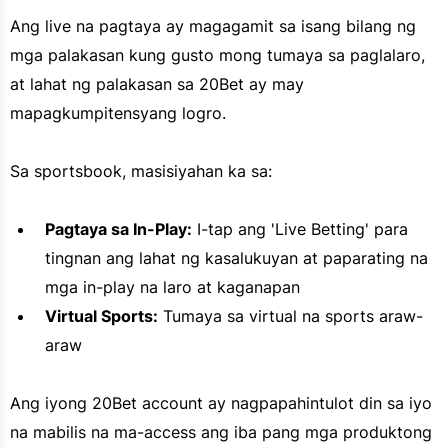
Ang live na pagtaya ay magagamit sa isang bilang ng
mga palakasan kung gusto mong tumaya sa paglalaro,
at lahat ng palakasan sa 20Bet ay may
mapagkumpitensyang logro.
Sa sportsbook, masisiyahan ka sa:
Pagtaya sa In-Play:
I-tap ang 'Live Betting' para
tingnan ang lahat ng kasalukuyan at paparating na
mga in-play na laro at kaganapan
Virtual Sports:
Tumaya sa virtual na sports araw-
araw
Ang iyong 20Bet account ay nagpapahintulot din sa iyo
na mabilis na ma-access ang iba pang mga produktong