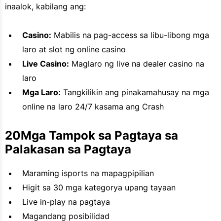
inaalok, kabilang ang:
Casino:
Mabilis na pag-access sa libu-libong mga
laro at slot ng online casino
Live Casino:
Maglaro ng live na dealer casino na
laro
Mga Laro:
Tangkilikin ang pinakamahusay na mga
online na laro 24/7 kasama ang Crash
20Mga Tampok sa Pagtaya sa
Palakasan sa Pagtaya
Maraming isports na mapagpipilian
Higit sa 30 mga kategorya upang tayaan
Live in-play na pagtaya
Magandang posibilidad