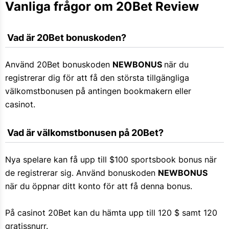
Vanliga frågor om 20Bet Review
 Vad är 20Bet bonuskoden?
Använd 20Bet bonuskoden
NEWBONUS
när du
registrerar dig för att få den största tillgängliga
välkomstbonusen på antingen bookmakern eller
casinot.
 Vad är välkomstbonusen på 20Bet?
Nya spelare kan få upp till $100 sportsbook bonus när
de registrerar sig. Använd bonuskoden
NEWBONUS
när du öppnar ditt konto för att få denna bonus.
På casinot 20Bet kan du hämta upp till 120 $ samt 120
gratissnurr.