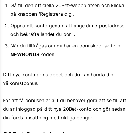
Gå till den officiella 20Bet-webbplatsen och klicka
på knappen "Registrera dig".
Öppna ett konto genom att ange din e-postadress
och bekräfta landet du bor i.
När du tillfrågas om du har en bonuskod, skriv in
NEWBONUS
koden.
Ditt nya konto är nu öppet och du kan hämta din
välkomstbonus.
För att få bonusen är allt du behöver göra att se till att
du är inloggad på ditt nya 20Bet-konto och gör sedan
din första insättning med riktiga pengar.