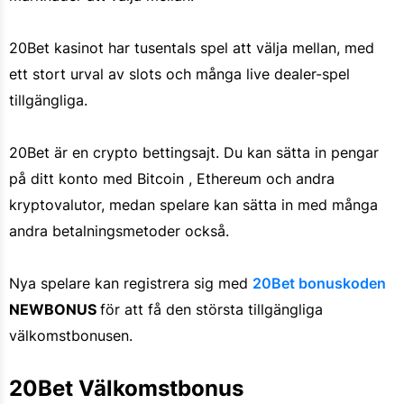
20Bet kasinot har tusentals spel att välja mellan, med
ett stort urval av slots och många live dealer-spel
tillgängliga.
20Bet är en crypto bettingsajt. Du kan sätta in pengar
på ditt konto med Bitcoin , Ethereum och andra
kryptovalutor, medan spelare kan sätta in med många
andra betalningsmetoder också.
Nya spelare kan registrera sig med
20Bet bonuskoden
NEWBONUS
för att få den största tillgängliga
välkomstbonusen.
20Bet Välkomstbonus