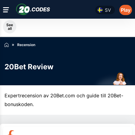
Play
SV
See
all
Recension
20Bet Review
Expertrecension av 20Bet.com och guide till 20Bet-
bonuskoden.