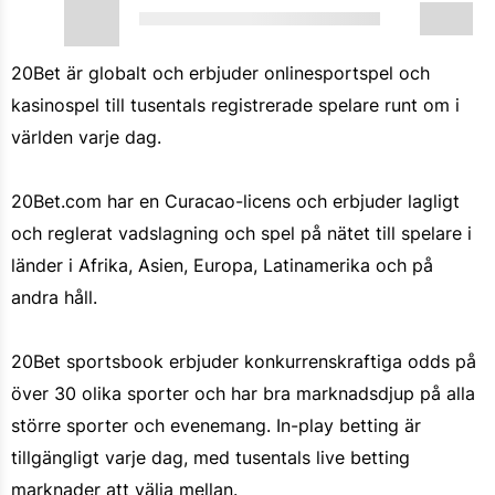
20Bet är globalt och erbjuder onlinesportspel och
kasinospel till tusentals registrerade spelare runt om i
världen varje dag.
20Bet.com har en Curacao-licens och erbjuder lagligt
och reglerat vadslagning och spel på nätet till spelare i
länder i Afrika, Asien, Europa, Latinamerika och på
andra håll.
20Bet sportsbook erbjuder konkurrenskraftiga odds på
över 30 olika sporter och har bra marknadsdjup på alla
större sporter och evenemang. In-play betting är
tillgängligt varje dag, med tusentals live betting
marknader att välja mellan.