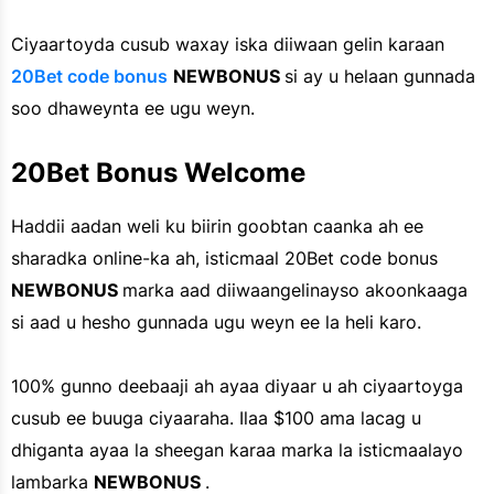
Ciyaartoyda cusub waxay iska diiwaan gelin karaan
20Bet code bonus
NEWBONUS
si ay u helaan gunnada
soo dhaweynta ee ugu weyn.
20Bet Bonus Welcome
Haddii aadan weli ku biirin goobtan caanka ah ee
sharadka online-ka ah, isticmaal 20Bet code bonus
NEWBONUS
marka aad diiwaangelinayso akoonkaaga
si aad u hesho gunnada ugu weyn ee la heli karo.
100% gunno deebaaji ah ayaa diyaar u ah ciyaartoyga
cusub ee buuga ciyaaraha. Ilaa $100 ama lacag u
dhiganta ayaa la sheegan karaa marka la isticmaalayo
lambarka
NEWBONUS
.