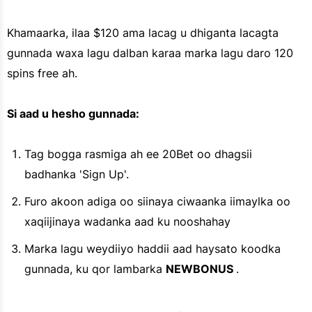
Khamaarka, ilaa $120 ama lacag u dhiganta lacagta
gunnada waxa lagu dalban karaa marka lagu daro 120
spins free ah.
Si aad u hesho gunnada:
Tag bogga rasmiga ah ee 20Bet oo dhagsii
badhanka 'Sign Up'.
Furo akoon adiga oo siinaya ciwaanka iimaylka oo
xaqiijinaya wadanka aad ku nooshahay
Marka lagu weydiiyo haddii aad haysato koodka
gunnada, ku qor lambarka
NEWBONUS
.