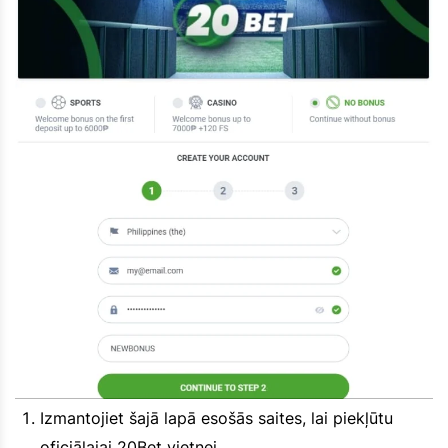
Izmantojiet šajā lapā esošās saites, lai piekļūtu
oficiālajai 20Bet vietnei.