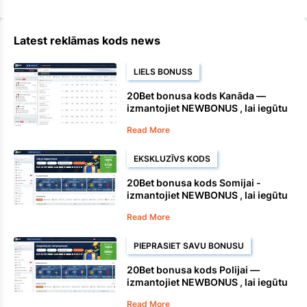
Latest reklāmas kods news
LIELS BONUSS
20Bet bonusa kods Kanāda —
izmantojiet NEWBONUS , lai iegūtu
līdz pat C$180
Read More
EKSKLUZĪVS KODS
20Bet bonusa kods Somijai -
izmantojiet NEWBONUS , lai iegūtu
120 €
Read More
PIEPRASIET SAVU BONUSU
20Bet bonusa kods Polijai —
izmantojiet NEWBONUS , lai iegūtu
500 zlotus
Read More