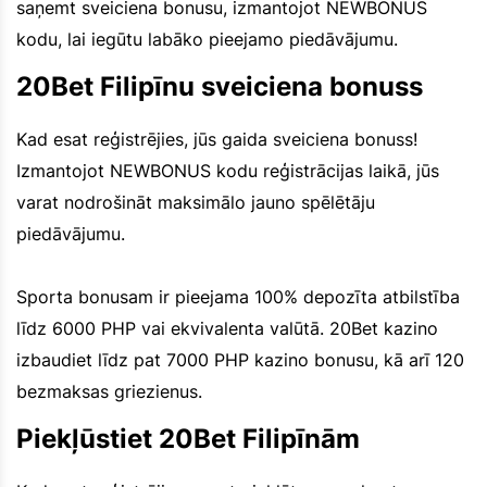
saņemt sveiciena bonusu, izmantojot NEWBONUS
kodu, lai iegūtu labāko pieejamo piedāvājumu.
20Bet Filipīnu sveiciena bonuss
Kad esat reģistrējies, jūs gaida sveiciena bonuss!
Izmantojot NEWBONUS kodu reģistrācijas laikā, jūs
varat nodrošināt maksimālo jauno spēlētāju
piedāvājumu.
Sporta bonusam ir pieejama 100% depozīta atbilstība
līdz 6000 PHP vai ekvivalenta valūtā. 20Bet kazino
izbaudiet līdz pat 7000 PHP kazino bonusu, kā arī 120
bezmaksas griezienus.
Piekļūstiet 20Bet Filipīnām