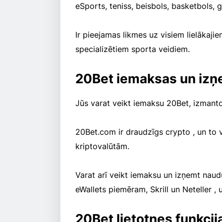
eSports, teniss, beisbols, basketbols, g
Ir pieejamas likmes uz visiem lielākaj
specializētiem sporta veidiem.
20Bet iemaksas un iz
Jūs varat veikt iemaksu 20Bet, izman
20Bet.com ir draudzīgs crypto , un to v
kriptovalūtām.
Varat arī veikt iemaksu un izņemt naud
eWallets piemēram, Skrill un Neteller 
20Bet lietotnes funkcij