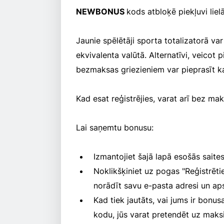
NEWBONUS
kods atbloķē piekļuvi lie
Jaunie spēlētāji sporta totalizatorā v
ekvivalenta valūtā. Alternatīvi, veicot
bezmaksas griezieniem var pieprasīt k
Kad esat reģistrējies, varat arī bez mak
Lai saņemtu bonusu:
Izmantojiet šajā lapā esošās saites,
Noklikšķiniet uz pogas "Reģistrētie
norādīt savu e-pasta adresi un apst
Kad tiek jautāts, vai jums ir bonu
kodu, jūs varat pretendēt uz mak