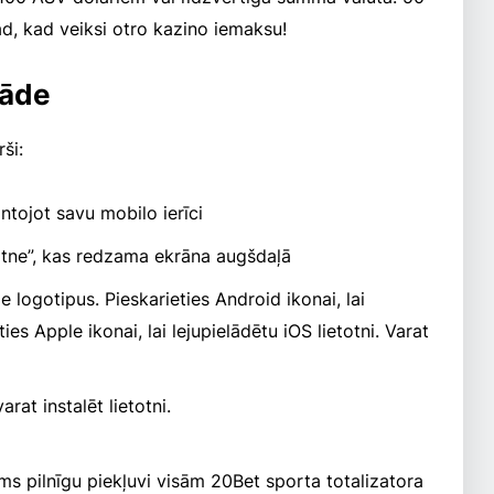
ad, kad veiksi otro kazino iemaksu!
lāde
ši:
ntojot savu mobilo ierīci
totne”, kas redzama ekrāna augšdaļā
 logotipus. Pieskarieties Android ikonai, lai
ties Apple ikonai, lai lejupielādētu iOS lietotni. Varat
rat instalēt lietotni.
ms pilnīgu piekļuvi visām 20Bet sporta totalizatora