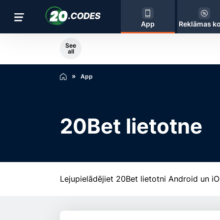
App
Reklāmas k
See
all
App
20Bet lietotne
Lejupielādējiet 20Bet lietotni Android un iO