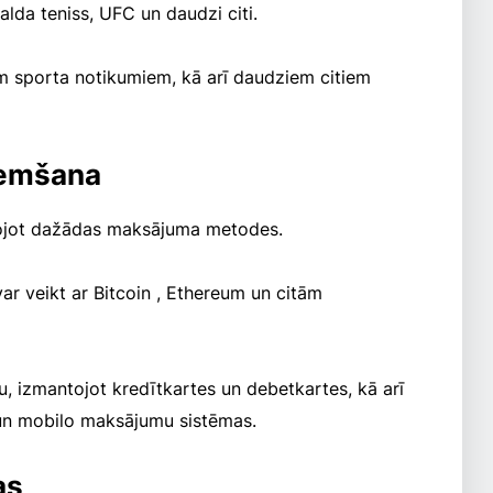
alda teniss, UFC un daudzi citi.
iem sporta notikumiem, kā arī daudziem citiem
ņemšana
tojot dažādas maksājuma metodes.
ar veikt ar Bitcoin , Ethereum un citām
u, izmantojot kredītkartes un debetkartes, kā arī
, un mobilo maksājumu sistēmas.
as