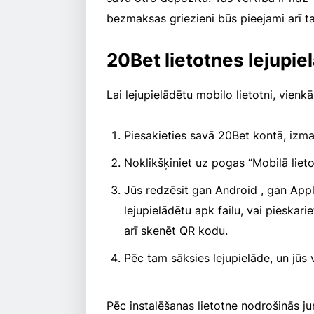
bezmaksas griezieni būs pieejami arī t
20Bet lietotnes lejupie
Lai lejupielādētu mobilo lietotni, vienkār
Piesakieties savā 20Bet kontā, izma
Noklikšķiniet uz pogas “Mobilā lie
Jūs redzēsit gan Android , gan Apple
lejupielādētu apk failu, vai pieskarie
arī skenēt QR kodu.
Pēc tam sāksies lejupielāde, un jūs va
Pēc instalēšanas lietotne nodrošinās ju