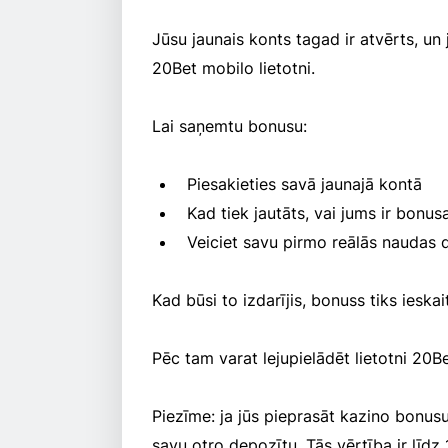
Jūsu jaunais konts tagad ir atvērts, un 
20Bet mobilo lietotni.
Lai saņemtu bonusu:
Piesakieties savā jaunajā kontā
Kad tiek jautāts, vai jums ir bonus
Veiciet savu pirmo reālās naudas 
Kad būsi to izdarījis, bonuss tiks ieska
Pēc tam varat lejupielādēt lietotni 20Be
Piezīme: ja jūs pieprasāt kazino bonus
savu otro depozītu. Tās vērtība ir līd