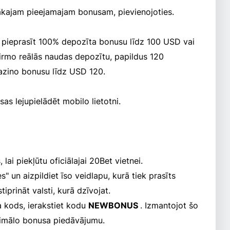
lākajam pieejamajam bonusam, pievienojoties.
ar pieprasīt 100% depozīta bonusu līdz 100 USD vai
 pirmo reālās naudas depozītu, papildus 120
azino bonusu līdz USD 120.
sas lejupielādēt mobilo lietotni.
 lai piekļūtu oficiālajai 20Bet vietnei.
s" un aizpildiet īso veidlapu, kurā tiek prasīts
iprināt valsti, kurā dzīvojat.
sa kods, ierakstiet kodu
NEWBONUS
. Izmantojot šo
simālo bonusa piedāvājumu.