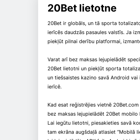
20Bet lietotne
20Bet ir globāls, un tā sporta totaliza
ierīcēs daudzās pasaules valstīs. Ja iz
piekļūt pilnai derību platformai, izma
Varat arī bez maksas lejupielādēt spec
20Bet lietotni un piekļūt sporta totali
un tiešsaistes kazino savā Android vai
ierīcē.
Kad esat reģistrējies vietnē 20Bet.com 
bez maksas lejupielādēt 20Bet mobilo l
Lai iegūtu lietotni, piesakieties savā k
tam ekrāna augšdaļā atlasiet “Mobilā li