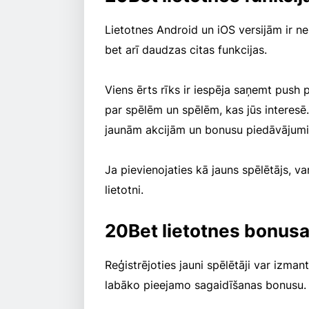
Lietotnes Android un iOS versijām ir ne 
bet arī daudzas citas funkcijas.
Viens ērts rīks ir iespēja saņemt push
par spēlēm un spēlēm, kas jūs interesē
jaunām akcijām un bonusu piedāvājum
Ja pievienojaties kā jauns spēlētājs, v
lietotni.
20Bet lietotnes bonus
Reģistrējoties jauni spēlētāji var izman
labāko pieejamo sagaidīšanas bonusu.