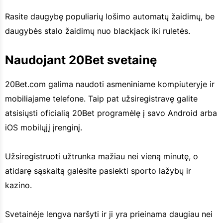
Rasite daugybę populiarių lošimo automatų žaidimų, be
daugybės stalo žaidimų nuo blackjack iki ruletės.
Naudojant 20Bet svetainę
20Bet.com galima naudoti asmeniniame kompiuteryje ir
mobiliajame telefone. Taip pat užsiregistravę galite
atsisiųsti oficialią 20Bet programėlę į savo Android arba
iOS mobilųjį įrenginį.
Užsiregistruoti užtrunka mažiau nei vieną minutę, o
atidarę sąskaitą galėsite pasiekti sporto lažybų ir
kazino.
Svetainėje lengva naršyti ir ji yra prieinama daugiau nei