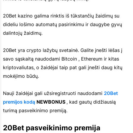
20Bet kazino galima rinktis iš tūkstančių žaidimų su
dideliu lošimo automatų pasirinkimu ir daugybe gyvų
dalintojų žaidimų.
20Bet yra crypto lažybų svetainė. Galite įnešti lėšas į
savo sąskaitą naudodami Bitcoin , Ethereum ir kitas
kriptovaliutas, o žaidėjai taip pat gali įnešti daug kitų
mokėjimo būdų.
Nauji žaidėjai gali užsiregistruoti naudodami
20Bet
premijos kodą
NEWBONUS
, kad gautų didžiausią
turimą pasveikinimo premiją.
20Bet pasveikinimo premija