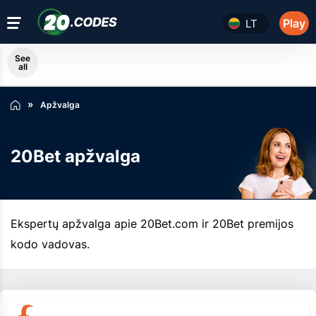
Play
LT
See
all
Apžvalga
20Bet apžvalga
Ekspertų apžvalga apie 20Bet.com ir 20Bet premijos
kodo vadovas.