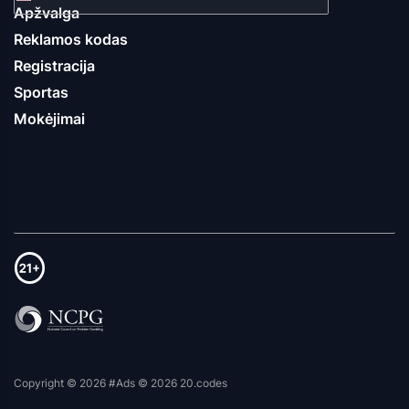
Apžvalga
Reklamos kodas
Registracija
Sportas
Mokėjimai
Copyright © 2026 #Ads © 2026 20.codes