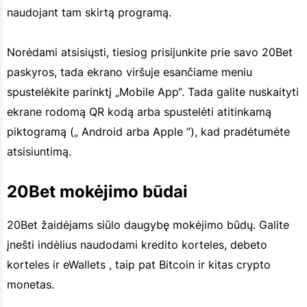
naudojant tam skirtą programą.
Norėdami atsisiųsti, tiesiog prisijunkite prie savo 20Bet
paskyros, tada ekrano viršuje esančiame meniu
spustelėkite parinktį „Mobile App“. Tada galite nuskaityti
ekrane rodomą QR kodą arba spustelėti atitinkamą
piktogramą („ Android arba Apple “), kad pradėtumėte
atsisiuntimą.
20Bet mokėjimo būdai
20Bet žaidėjams siūlo daugybę mokėjimo būdų. Galite
įnešti indėlius naudodami kredito korteles, debeto
korteles ir eWallets , taip pat Bitcoin ir kitas crypto
monetas.