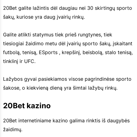
20Bet galite lažintis dėl daugiau nei 30 skirtingų sporto
šakų, kuriose yra daug įvairių rinkų.
Galite atlikti statymus tiek prieš rungtynes, tiek
tiesiogiai žaidimo metu dėl įvairių sporto šakų, įskaitant
futbolą, tenisą, ESports , krepšinį, beisbolą, stalo tenisą,
tinklinį ir UFC.
Lažybos gyvai pasiekiamos visose pagrindinėse sporto
šakose, o kiekvieną dieną yra šimtai lažybų rinkų.
20Bet kazino
20Bet internetiniame kazino galima rinktis iš daugybės
žaidimų.