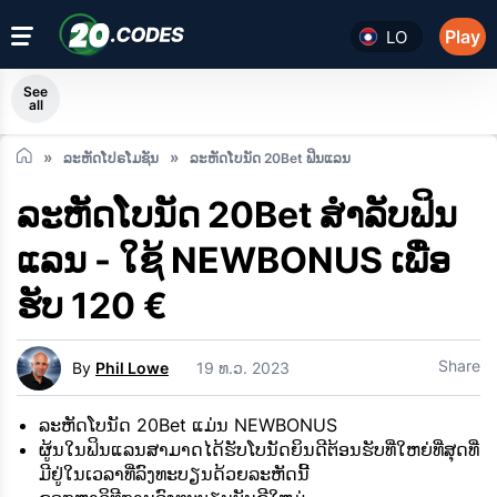
Play
LO
See
all
ລະຫັດໂປຣໂມຊັນ
ລະຫັດໂບນັດ 20Bet ຟິນແລນ
ລະຫັດໂບນັດ 20Bet ສໍາລັບຟິນ
ແລນ - ໃຊ້ NEWBONUS ເພື່ອ
ຮັບ 120 €
Share
By
Phil Lowe
19 ທ.ວ. 2023
ລະຫັດໂບນັດ 20Bet ແມ່ນ NEWBONUS
ຜູ້ນໃນຟິນແລນສາມາດໄດ້ຮັບໂບນັດຍິນດີຕ້ອນຮັບທີ່ໃຫຍ່ທີ່ສຸດທີ່
ມີຢູ່ໃນເວລາທີ່ລົງທະບຽນດ້ວຍລະຫັດນີ້