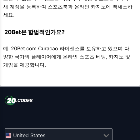
새 계정을 등록하여 스포츠북과 온라인 카지노에 액세스하
세요.
 20Bet은 합법적인가요?
예. 20Bet.com Curacao 라이센스를 보유하고 있으며 다
양한 국가의 플레이어에게 온라인 스포츠 베팅, 카지노 및
게임을 제공합니다.
United States