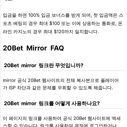
입금을 하면 100% 입금 보너스를 받게 되며, 첫 입금액은 스
포츠 베팅의 경우 최대 $100 또는 이에 상응하는 통화로, 온
라인 카지노의 경우 최대 $120까지 일치합니다.
20Bet  Mirror  FAQ
 20Bet  mirror  링크란 무엇입니까?
mirror 공식 20Bet 웹사이트의 전체 복사본으로 플레이어
가 ISP 차단과 같은 문제를 우회할 수 있도록 해줍니다.
 20Bet  mirror  링크를 어떻게 사용하나요?
이 페이지의 링크를 사용하여 공식 20Bet 웹사이트에 액세
스할 수 있습니다. 링크를 사용하여 계정에 로그인하거나