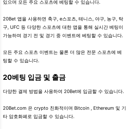
있으며 모든 주요 스포츠에 베팅할 수 있습니다.
20Bet 앱을 사용하면 축구, e스포츠, 테니스, 야구, 농구, 탁
구, UFC 등 다양한 스포츠에 대한 앱을 통해 실시간 베팅이
가능하며 경기 전 및 경기 중 이벤트에 베팅할 수 있습니다.
모든 주요 스포츠 이벤트는 물론 더 많은 전문 스포츠에 베
팅할 수 있습니다.
20베팅 입금 및 출금
다양한 결제 방법을 사용하여 20Bet에 입금할 수 있습니다.
20Bet.com 은 crypto 친화적이며 Bitcoin , Ethereum 및 기
타 암호화폐로 입금할 수 있습니다.