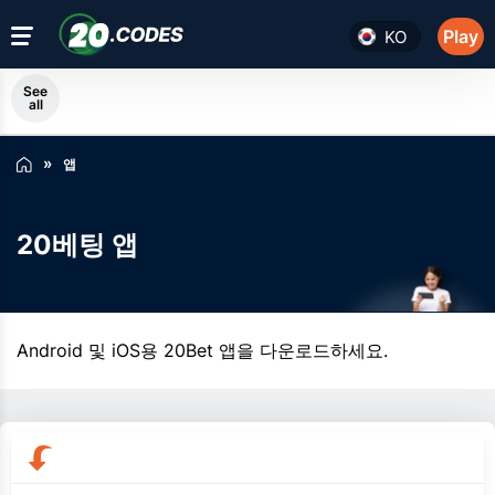
Play
KO
See
all
앱
20베팅 앱
Android 및 iOS용 20Bet 앱을 다운로드하세요.