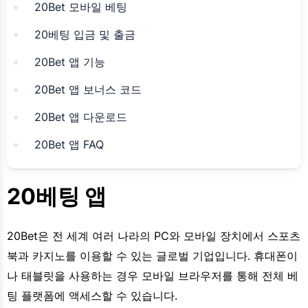
20Bet 모바일 베팅
20베팅 입금 및 출금
20Bet 앱 기능
20Bet 앱 보너스 코드
20Bet 앱 다운로드
20Bet 앱 FAQ
20베팅 앱
20Bet은 전 세계 여러 나라의 PC와 모바일 장치에서 스포츠
북과 카지노를 이용할 수 있는 글로벌 기업입니다. 휴대폰이
나 태블릿을 사용하는 경우 모바일 브라우저를 통해 전체 베
팅 플랫폼에 액세스할 수 있습니다.