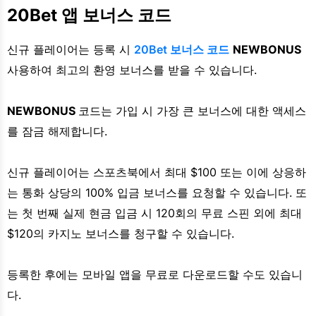
20Bet 앱 보너스 코드
신규 플레이어는 등록 시
20Bet 보너스 코드
NEWBONUS
사용하여 최고의 환영 보너스를 받을 수 있습니다.
NEWBONUS
코드는 가입 시 가장 큰 보너스에 대한 액세스
를 잠금 해제합니다.
신규 플레이어는 스포츠북에서 최대 $100 또는 이에 상응하
는 통화 상당의 100% 입금 보너스를 요청할 수 있습니다. 또
는 첫 번째 실제 현금 입금 시 120회의 무료 스핀 외에 최대
$120의 카지노 보너스를 청구할 수 있습니다.
등록한 후에는 모바일 앱을 무료로 다운로드할 수도 있습니
다.