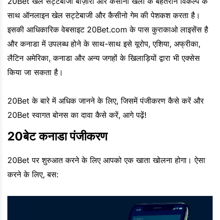
20Bet खेल सट्टेबाजी बाज़ारों और कैसीनो खेलों के बेहतरीन विकल्प के
साथ ऑनलाइन खेल सट्टेबाजी और कैसीनो गेम की पेशकश करता है।
इसकी आधिकारिक वेबसाइट 20Bet.com के पास कुराकाओ लाइसेंस है
और कनाडा में उपलब्ध होने के साथ-साथ इसे यूरोप, एशिया, अफ्रीका,
लैटिन अमेरिका, कनाडा और अन्य जगहों के खिलाड़ियों द्वारा भी एक्सेस
किया जा सकता है।
20Bet के बारे में अधिक जानने के लिए, जिसमें पंजीकरण कैसे करें और
20Bet स्वागत बोनस का दावा कैसे करें, आगे पढ़ें!
20बेट कनाडा पंजीकरण
20Bet पर शुरुआत करने के लिए आपको एक खाता खोलना होगा। ऐसा
करने के लिए, बस: