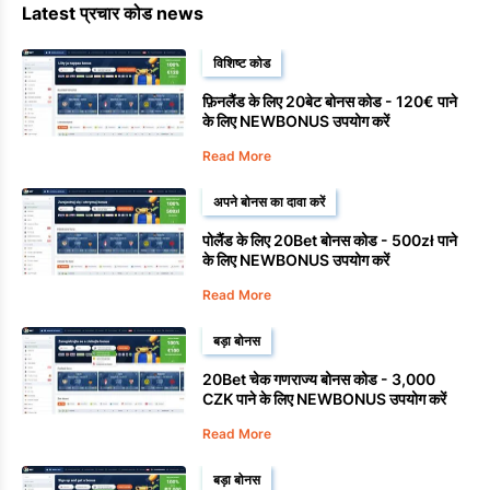
Latest प्रचार कोड news
विशिष्ट कोड
फ़िनलैंड के लिए 20बेट बोनस कोड - 120€ पाने
के लिए NEWBONUS उपयोग करें
Read More
अपने बोनस का दावा करें
पोलैंड के लिए 20Bet बोनस कोड - 500zł पाने
के लिए NEWBONUS उपयोग करें
Read More
बड़ा बोनस
20Bet चेक गणराज्य बोनस कोड - 3,000
CZK पाने के लिए NEWBONUS उपयोग करें
Read More
बड़ा बोनस