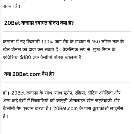
सकता है।
 20Bet कनाडा स्वागत बोनस क्या है?
कनाडा में नए खिलाड़ी 100% जमा मैच के माध्यम से 150 डॉलर तक के
खेल बोनस का दावा कर सकते हैं। वैकल्पिक रूप से, मुफ़्त स्पिन के
अतिरिक्त $180 तक कैसीनो बोनस उपलब्ध है।
 क्या 20Bet.com वैध है?
हाँ। 20Bet कनाडा के साथ-साथ यूरोप, एशिया, लैटिन अमेरिका और
अन्य कई देशों में खिलाड़ियों को कानूनी ऑनलाइन खेल सट्टेबाजी और
कैसीनो गेम प्रदान करता है। 20Bet.com के पास कुराकाओ लाइसेंस
है।