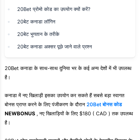
20Bet प्रोमो कोड का उपयोग क्यों करें?
20बेट कनाडा लॉगिन
20बेट भुगतान के तरीके
20बेट कनाडा अक्सर पूछे जाने वाले प्रश्न
20Bet कनाडा के साथ-साथ दुनिया भर के कई अन्य देशों में भी उपलब्ध
है।
कनाडा में नए खिलाड़ी इसका उपयोग कर सकते हैं सबसे बड़ा स्वागत
बोनस प्राप्त करने के लिए पंजीकरण के दौरान
20Bet बोनस कोड
NEWBONUS
, नए खिलाड़ियों के लिए $180 ( CAD ) तक उपलब्ध
है।