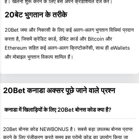
हैं। खेलना शुरू करने के लिए बस अपने क्रेडेंशियल दर्ज करें।
20बेट भुगतान के तरीके
20Bet जमा और निकासी के लिए कई अलग-अलग भुगतान विधियां प्रदान
करता है, जिसमें क्रेडिट कार्ड, डेबिट कार्ड और Bitcoin और
Ethereum सहित कई अलग-अलग क्रिप्टोकरेंसी, साथ ही eWallets
और मोबाइल भुगतान विकल्प शामिल हैं।
20Bet कनाडा अक्सर पूछे जाने वाले प्रश्न
 कनाडा में खिलाड़ियों के लिए 20Bet बोनस कोड क्या है?
20Bet बोनस कोड NEWBONUS है। सबसे बड़ा उपलब्ध बोनस प्राप्त
करने के लिए पंजीकरण करते समय इस प्रोमो कोड का उपयोग किया जा