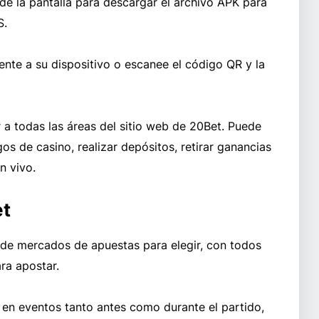
 de la pantalla para descargar el archivo APK para
S.
ente a su dispositivo o escanee el código QR y la
 a todas las áreas del sitio web de 20Bet. Puede
gos de casino, realizar depósitos, retirar ganancias
n vivo.
et
 de mercados de apuestas para elegir, con todos
ra apostar.
 en eventos tanto antes como durante el partido,