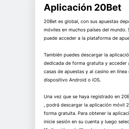
Aplicación 20Bet
20Bet es global, con sus apuestas depo
móviles en muchos países del mundo. Si
puede acceder a la plataforma de apue
También puedes descargar la aplicaci
dedicada de forma gratuita y acceder 
casas de apuestas y al casino en línea 
dispositivo Android o iOS.
Una vez que se haya registrado en 20
, podrá descargar la aplicación móvil 
forma gratuita. Para obtener la aplicac
inicie sesión en su cuenta y luego sele