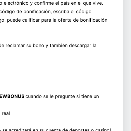
 electrónico y confirme el país en el que vive.
código de bonificación, escriba el código
igo, puede calificar para la oferta de bonificación
de reclamar su bono y también descargar la
EWBONUS
cuando se le pregunte si tiene un
 real
 se acreditará en su cuenta de deportes o casino!