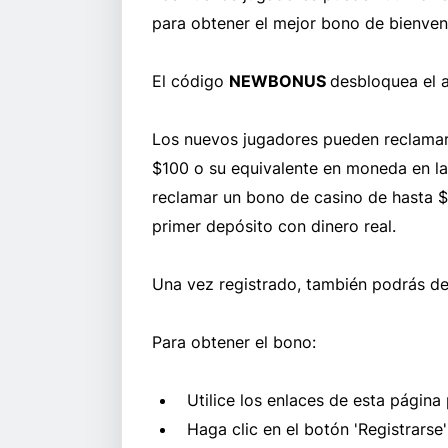
para obtener el mejor bono de bienven
El código
NEWBONUS
desbloquea el a
Los nuevos jugadores pueden reclamar
$100 o su equivalente en moneda en la
reclamar un bono de casino de hasta $
primer depósito con dinero real.
Una vez registrado, también podrás des
Para obtener el bono:
Utilice los enlaces de esta página 
Haga clic en el botón 'Registrarse