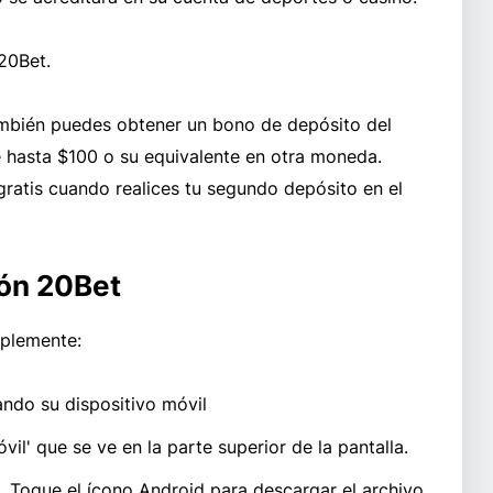
20Bet.
también puedes obtener un bono de depósito del
 hasta $100 o su equivalente en otra moneda.
gratis cuando realices tu segundo depósito en el
ión 20Bet
mplemente:
ando su dispositivo móvil
vil' que se ve en la parte superior de la pantalla.
. Toque el ícono Android para descargar el archivo