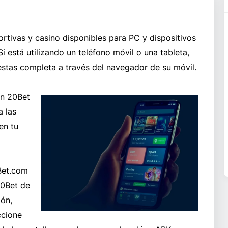
rtivas y casino disponibles para PC y dispositivos
 está utilizando un teléfono móvil o una tableta,
stas completa a través del navegador de su móvil.
ón 20Bet
a las
en tu
Bet.com
20Bet de
ión,
ccione