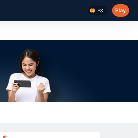
Play
ES