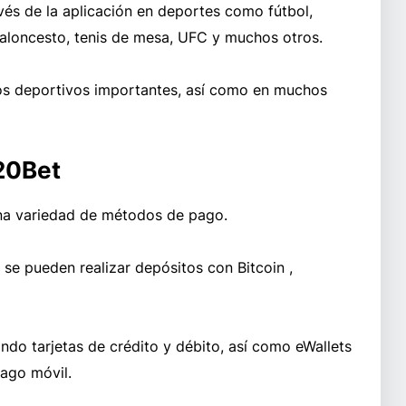
vés de la aplicación en deportes como fútbol,
 baloncesto, tenis de mesa, UFC y muchos otros.
os deportivos importantes, así como en muchos
 20Bet
una variedad de métodos de pago.
se pueden realizar depósitos con Bitcoin ,
ndo tarjetas de crédito y débito, así como eWallets
pago móvil.