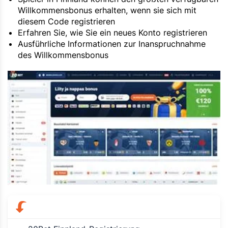
Willkommensbonus erhalten, wenn sie sich mit
diesem Code registrieren
Erfahren Sie, wie Sie ein neues Konto registrieren
Ausführliche Informationen zur Inanspruchnahme
des Willkommensbonus