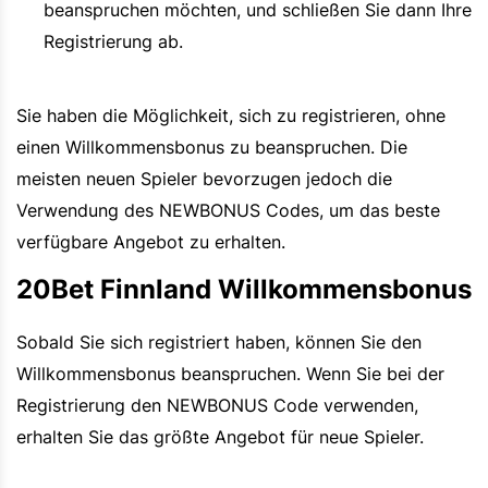
beanspruchen möchten, und schließen Sie dann Ihre
Registrierung ab.
Sie haben die Möglichkeit, sich zu registrieren, ohne
einen Willkommensbonus zu beanspruchen. Die
meisten neuen Spieler bevorzugen jedoch die
Verwendung des NEWBONUS Codes, um das beste
verfügbare Angebot zu erhalten.
20Bet Finnland Willkommensbonus
Sobald Sie sich registriert haben, können Sie den
Willkommensbonus beanspruchen. Wenn Sie bei der
Registrierung den NEWBONUS Code verwenden,
erhalten Sie das größte Angebot für neue Spieler.