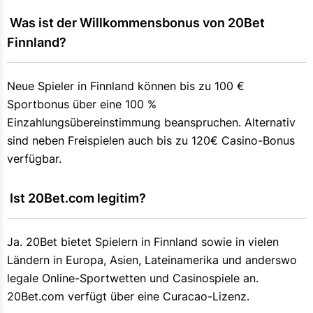
 Was ist der Willkommensbonus von 20Bet 
Finnland?
Neue Spieler in Finnland können bis zu 100 €
Sportbonus über eine 100 %
Einzahlungsübereinstimmung beanspruchen. Alternativ
sind neben Freispielen auch bis zu 120€ Casino-Bonus
verfügbar.
 Ist 20Bet.com legitim?
Ja. 20Bet bietet Spielern in Finnland sowie in vielen
Ländern in Europa, Asien, Lateinamerika und anderswo
legale Online-Sportwetten und Casinospiele an.
20Bet.com verfügt über eine Curacao-Lizenz.