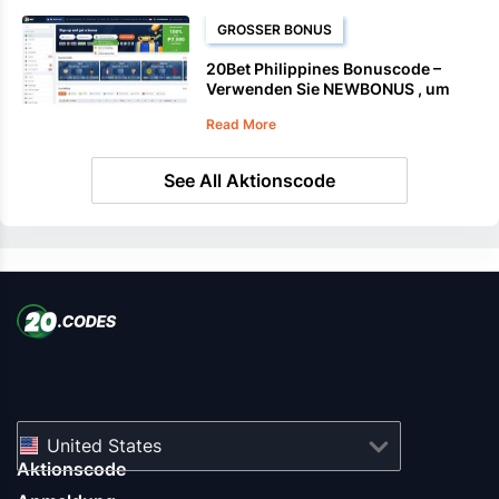
GROSSER BONUS
20Bet Philippines Bonuscode –
Verwenden Sie NEWBONUS , um
6.000 PHP zu erhalten
Read More
See All Aktionscode
United States
Aktionscode