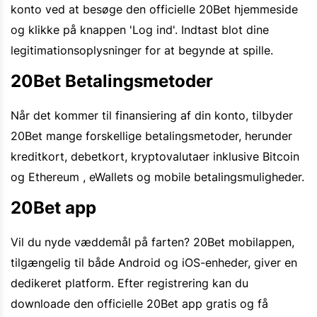
konto ved at besøge den officielle 20Bet hjemmeside
og klikke på knappen 'Log ind'. Indtast blot dine
legitimationsoplysninger for at begynde at spille.
20Bet Betalingsmetoder
Når det kommer til finansiering af din konto, tilbyder
20Bet mange forskellige betalingsmetoder, herunder
kreditkort, debetkort, kryptovalutaer inklusive Bitcoin
og Ethereum , eWallets og mobile betalingsmuligheder.
20Bet app
Vil du nyde væddemål på farten? 20Bet mobilappen,
tilgængelig til både Android og iOS-enheder, giver en
dedikeret platform. Efter registrering kan du
downloade den officielle 20Bet app gratis og få