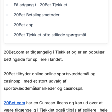
Få adgang til 20Bet Tjekkiet
20Bet Betalingsmetoder
20Bet app
20Bet Tjekkiet ofte stillede spørgsmål
20Bet.com er tilgængelig i Tjekkiet og er en populær
bettingside for spillere i landet.
20Bet tilbyder online online sportsvæddemål og
casinospil med et stort udvalg af
sportsvæddemålsmarkeder og casinospil.
20Bet.com
har en Curacao-licens og kan ud over at
være tilgængelig i Tjekkiet også tilgås af spillere i hele