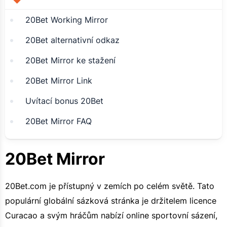
20Bet Working Mirror
20Bet alternativní odkaz
20Bet Mirror ke stažení
20Bet Mirror Link
Uvítací bonus 20Bet
20Bet Mirror FAQ
20Bet Mirror
20Bet.com je přístupný v zemích po celém světě. Tato
populární globální sázková stránka je držitelem licence
Curacao a svým hráčům nabízí online sportovní sázení,