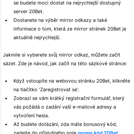
se budete moci dostat na nejrychlejší dostupný
server 20Bet.
Dostanete na výběr mirror odkazy a také
informace o tom, která ze mirror stránek 20Bet je
aktuálně nejrychlejší.
Jakmile si vyberete svůj mirror odkaz, můžete začít
sázet. Zde je návod, jak začít na této sázkové stránce:
Když vstoupíte na webovou stránku 20Bet, klikněte
na tlačítko 'Zaregistrovat se'.
Zobrazí se vám krátký registrační formulář, který
vás požádá o zadání vaší e-mailové adresy a
vytvoření hesla.
Až budete dotázáni, zda máte bonusový kód,
zadejte do příslušného pole
promo kód 20Bet