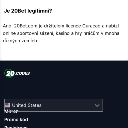
 Je 20Bet legitimní?
Ano. 20Bet.com je držitelem licence Curacao a nabízí
online sportovní sázení, kasino a hry hráčům v mnoha
různých zemích.
United States
Mirror
Promo kód
Registrace