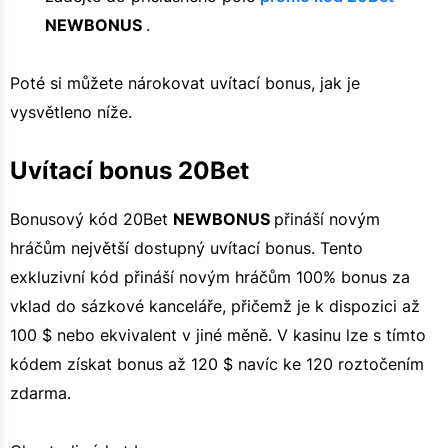
NEWBONUS
.
Poté si můžete nárokovat uvítací bonus, jak je
vysvětleno níže.
Uvítací bonus 20Bet
Bonusový kód 20Bet
NEWBONUS
přináší novým
hráčům největší dostupný uvítací bonus. Tento
exkluzivní kód přináší novým hráčům 100% bonus za
vklad do sázkové kanceláře, přičemž je k dispozici až
100 $ nebo ekvivalent v jiné měně. V kasinu lze s tímto
kódem získat bonus až 120 $ navíc ke 120 roztočením
zdarma.