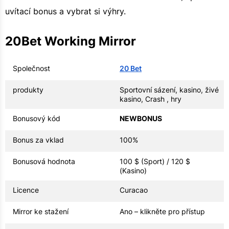
uvítací bonus a vybrat si výhry.
20Bet Working Mirror
Společnost
20 Bet
produkty
Sportovní sázení, kasino, živé
kasino, Crash , hry
Bonusový kód
NEWBONUS
Bonus za vklad
100%
Bonusová hodnota
100 $ (Sport) / 120 $
(Kasino)
Licence
Curacao
Mirror ke stažení
Ano – klikněte pro přístup